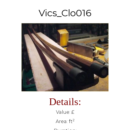
Vics_Clo016
Details:
Value: £
2
Area: ft